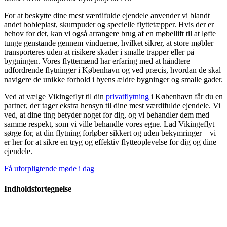
For at beskytte dine mest værdifulde ejendele anvender vi blandt
andet bobleplast, skumpuder og specielle flyttetæpper. Hvis der er
behov for det, kan vi også arrangere brug af en møbellift til at løfte
tunge genstande gennem vinduerne, hvilket sikrer, at store møbler
transporteres uden at risikere skader i smalle trapper eller på
bygningen. Vores flyttemænd har erfaring med at håndtere
udfordrende flytninger i København og ved præcis, hvordan de skal
navigere de unikke forhold i byens ældre bygninger og smalle gader.
Ved at vælge Vikingeflyt til din
privatflytning
i København får du en
partner, der tager ekstra hensyn til dine mest værdifulde ejendele. Vi
ved, at dine ting betyder noget for dig, og vi behandler dem med
samme respekt, som vi ville behandle vores egne. Lad Vikingeflyt
sørge for, at din flytning forløber sikkert og uden bekymringer – vi
er her for at sikre en tryg og effektiv flytteoplevelse for dig og dine
ejendele.
Få uforpligtende møde i dag
Indholdsfortegnelse