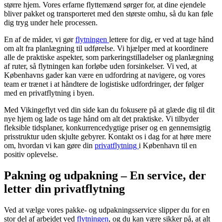
større hjem. Vores erfarne flyttemænd sørger for, at dine ejendele
bliver pakket og transporteret med den største omhu, så du kan føle
dig tryg under hele processen.
En af de måder, vi gør
flytningen
lettere for dig, er ved at tage hånd
om alt fra planlægning til udførelse. Vi hjælper med at koordinere
alle de praktiske aspekter, som parkeringstilladelser og planlægning
af ruter, så flytningen kan forløbe uden forsinkelser. Vi ved, at
Københavns gader kan være en udfordring at navigere, og vores
team er trænet i at håndtere de logistiske udfordringer, der følger
med en privatflytning i byen.
Med Vikingeflyt ved din side kan du fokusere på at glæde dig til dit
nye hjem og lade os tage hånd om alt det praktiske. Vi tilbyder
fleksible tidsplaner, konkurrencedygtige priser og en gennemsigtig
prisstruktur uden skjulte gebyrer. Kontakt os i dag for at høre mere
om, hvordan vi kan gøre din
privatflytning
i København til en
positiv oplevelse.
Pakning og udpakning – En service, der
letter din privatflytning
Ved at vælge vores pakke- og udpakningsservice slipper du for en
stor del af arbejdet ved
flytningen
, og du kan være sikker på, at alt