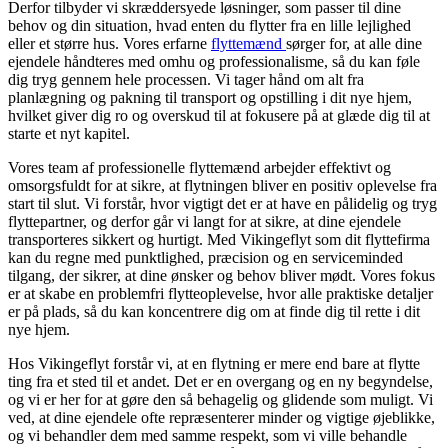
Derfor tilbyder vi skræddersyede løsninger, som passer til dine
behov og din situation, hvad enten du flytter fra en lille lejlighed
eller et større hus. Vores erfarne
flyttemænd
sørger for, at alle dine
ejendele håndteres med omhu og professionalisme, så du kan føle
dig tryg gennem hele processen. Vi tager hånd om alt fra
planlægning og pakning til transport og opstilling i dit nye hjem,
hvilket giver dig ro og overskud til at fokusere på at glæde dig til at
starte et nyt kapitel.
Vores team af professionelle flyttemænd arbejder effektivt og
omsorgsfuldt for at sikre, at flytningen bliver en positiv oplevelse fra
start til slut. Vi forstår, hvor vigtigt det er at have en pålidelig og tryg
flyttepartner, og derfor går vi langt for at sikre, at dine ejendele
transporteres sikkert og hurtigt. Med Vikingeflyt som dit flyttefirma
kan du regne med punktlighed, præcision og en serviceminded
tilgang, der sikrer, at dine ønsker og behov bliver mødt. Vores fokus
er at skabe en problemfri flytteoplevelse, hvor alle praktiske detaljer
er på plads, så du kan koncentrere dig om at finde dig til rette i dit
nye hjem.
Hos Vikingeflyt forstår vi, at en flytning er mere end bare at flytte
ting fra et sted til et andet. Det er en overgang og en ny begyndelse,
og vi er her for at gøre den så behagelig og glidende som muligt. Vi
ved, at dine ejendele ofte repræsenterer minder og vigtige øjeblikke,
og vi behandler dem med samme respekt, som vi ville behandle