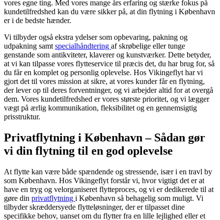
vores egne ting. Med vores mange års erfaring og stærke fokus på
kundetilfredshed kan du være sikker på, at din flytning i København
er i de bedste hænder.
Vi tilbyder også ekstra ydelser som opbevaring, pakning og
udpakning samt
specialhåndtering
af skrøbelige eller tunge
genstande som antikviteter, klaverer og kunstværker. Dette betyder,
at vi kan tilpasse vores flytteservice til præcis det, du har brug for, så
du får en komplet og personlig oplevelse. Hos Vikingeflyt har vi
gjort det til vores mission at sikre, at vores kunder får en flytning,
der lever op til deres forventninger, og vi arbejder altid for at overgå
dem. Vores kundetilfredshed er vores største prioritet, og vi lægger
vægt på ærlig kommunikation, fleksibilitet og en gennemsigtig
prisstruktur.
Privatflytning i København – Sådan gør
vi din flytning til en god oplevelse
At flytte kan være både spændende og stressende, især i en travl by
som København. Hos Vikingeflyt forstår vi, hvor vigtigt det er at
have en tryg og velorganiseret flytteproces, og vi er dedikerede til at
gøre din
privatflytning
i København så behagelig som muligt. Vi
tilbyder skræddersyede flytteløsninger, der er tilpasset dine
specifikke behov, uanset om du flytter fra en lille lejlighed eller et