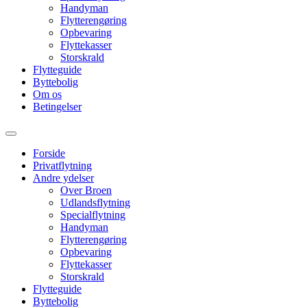
Handyman
Flytterengøring
Opbevaring
Flyttekasser
Storskrald
Flytteguide
Byttebolig
Om os
Betingelser
Forside
Privatflytning
Andre ydelser
Over Broen
Udlandsflytning
Specialflytning
Handyman
Flytterengøring
Opbevaring
Flyttekasser
Storskrald
Flytteguide
Byttebolig