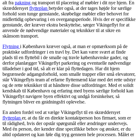
alt fra
pakning
og transport til placering af møbler i dit nye hjem. En
skræddersyet
flytteplan
betyder også, at der tages højde for særlige
forhold som tunge genstande, skrøbelige møbler eller behovet for
midlertidig opbevaring i en overgangsperiode. Hvis der er specifikke
genstande, der kræver ekstra beskyttelse, sørger Vikingeflyt for at
anvende de nødvendige materialer og teknikker til at sikre en
skånsom transport.
Flytning
i København kræver også, at man er opmærksom på de
praktiske udfordringer i en travl by. Det kan være svært at finde
plads til en flyttebil i de smalle og travle københavnske gader, og
derfor planlægger Vikingeflyt parkering og eventuelle nødvendige
tilladelser i god tid, så alt er klar på flyttedagen. Har dit hjem
begrænsede adgangsforhold, som smalle trapper eller små elevatorer,
står Vikingeflyts team af erfarne flyttemænd klar med det rette udstyr
og de rette teknikker til at håndtere disse udfordringer. Med et solidt
kendskab til København og erfaring med byens særlige forhold kan
Vikingeflyt navigere byen effektivt og undgå forsinkelser, så
flytningen bliver en gnidningsfri oplevelse.
En anden fordel ved at vælge Vikingeflyt til en skræddersyet
flytteplan
er, at du får en direkte kontaktperson hos firmaet, som er
til rådighed, hvis der opstår spørgsmål eller ændringer undervejs.
Med én person, der kender dine specifikke behov og ønsker, er du
altid opdateret og kan føle dig tryg gennem hele processen. Målet er