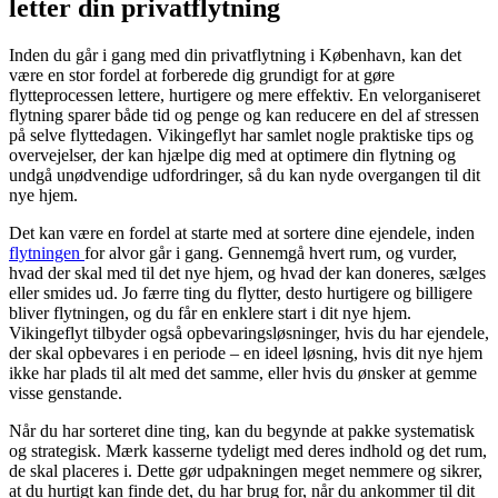
letter din privatflytning
Inden du går i gang med din privatflytning i København, kan det
være en stor fordel at forberede dig grundigt for at gøre
flytteprocessen lettere, hurtigere og mere effektiv. En velorganiseret
flytning sparer både tid og penge og kan reducere en del af stressen
på selve flyttedagen. Vikingeflyt har samlet nogle praktiske tips og
overvejelser, der kan hjælpe dig med at optimere din flytning og
undgå unødvendige udfordringer, så du kan nyde overgangen til dit
nye hjem.
Det kan være en fordel at starte med at sortere dine ejendele, inden
flytningen
for alvor går i gang. Gennemgå hvert rum, og vurder,
hvad der skal med til det nye hjem, og hvad der kan doneres, sælges
eller smides ud. Jo færre ting du flytter, desto hurtigere og billigere
bliver flytningen, og du får en enklere start i dit nye hjem.
Vikingeflyt tilbyder også opbevaringsløsninger, hvis du har ejendele,
der skal opbevares i en periode – en ideel løsning, hvis dit nye hjem
ikke har plads til alt med det samme, eller hvis du ønsker at gemme
visse genstande.
Når du har sorteret dine ting, kan du begynde at pakke systematisk
og strategisk. Mærk kasserne tydeligt med deres indhold og det rum,
de skal placeres i. Dette gør udpakningen meget nemmere og sikrer,
at du hurtigt kan finde det, du har brug for, når du ankommer til dit