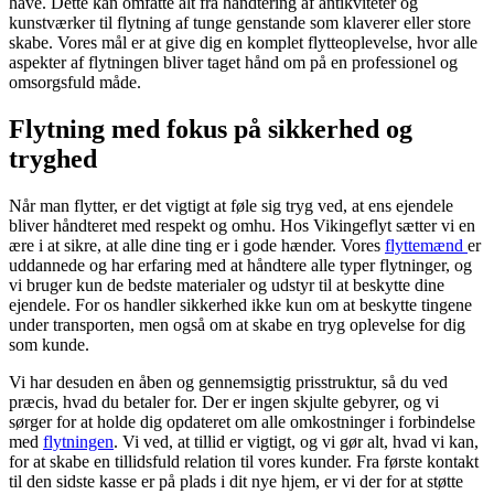
have. Dette kan omfatte alt fra håndtering af antikviteter og
kunstværker til flytning af tunge genstande som klaverer eller store
skabe. Vores mål er at give dig en komplet flytteoplevelse, hvor alle
aspekter af flytningen bliver taget hånd om på en professionel og
omsorgsfuld måde.
Flytning med fokus på sikkerhed og
tryghed
Når man flytter, er det vigtigt at føle sig tryg ved, at ens ejendele
bliver håndteret med respekt og omhu. Hos Vikingeflyt sætter vi en
ære i at sikre, at alle dine ting er i gode hænder. Vores
flyttemænd
er
uddannede og har erfaring med at håndtere alle typer flytninger, og
vi bruger kun de bedste materialer og udstyr til at beskytte dine
ejendele. For os handler sikkerhed ikke kun om at beskytte tingene
under transporten, men også om at skabe en tryg oplevelse for dig
som kunde.
Vi har desuden en åben og gennemsigtig prisstruktur, så du ved
præcis, hvad du betaler for. Der er ingen skjulte gebyrer, og vi
sørger for at holde dig opdateret om alle omkostninger i forbindelse
med
flytningen
. Vi ved, at tillid er vigtigt, og vi gør alt, hvad vi kan,
for at skabe en tillidsfuld relation til vores kunder. Fra første kontakt
til den sidste kasse er på plads i dit nye hjem, er vi der for at støtte