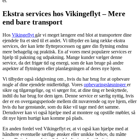
er.
Ekstra services hos Vikingeflyt – Mere
end bare transport
Hos
Vikingeflyt
går vi meget længere end blot at transportere dine
ejendele fra et sted til et andet. Vi tilbyder en lang række ekstra
services, der kan lette flytteprocessen og gøre din flytning endnu
mere behagelig og praktisk. En af vores mest populære services er
hjælp til pakning og udpakning. Mange kunder vælger denne
service, da det frigør tid og energi, som de kan bruge på andre
aspekter af flytningen eller planlægningen af deres nye hjem.
Vi tilbyder også rådgivning om
, hvis du har brug for at opbevare
nogle af dine ejendele midlertidigt. Vores
opbevaringsløsninger
er
sikre og tilgængelige, og vi sørger for, at dine ting er beskyttede,
indtil du har brug for dem igen. Denne service er særlig nyttig, hvis
der er en overgangsperiode mellem dit nuværende og nye hjem, eller
hvis du har genstande, som du ikke vil tage med det samme.
Derudover kan vi også hjælpe med at montere og opstille møbler, så
dit nye hjem hurtigt kan komme på plads.
En anden fordel ved Vikingeflyt er, at vi også kan hjælpe med at
håndtere eventuelle særlige ønsker eller unikke behov, du måtte