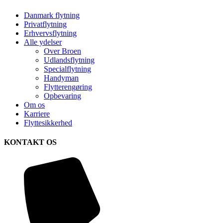
Danmark flytning
Privatflytning
Erhvervsflytning
Alle ydelser
Over Broen
Udlandsflytning
Specialflytning
Handyman
Flytterengøring
Opbevaring
Om os
Karriere
Flyttesikkerhed
KONTAKT OS