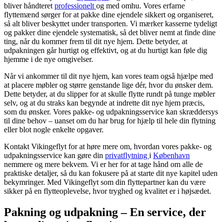
bliver håndteret
professionelt
og med omhu. Vores erfarne
flyttemænd sørger for at pakke dine ejendele sikkert og organiseret,
så alt bliver beskyttet under transporten. Vi mærker kasserne tydeligt
og pakker dine ejendele systematisk, så det bliver nemt at finde dine
ting, når du kommer frem til dit nye hjem. Dette betyder, at
udpakningen går hurtigt og effektivt, og at du hurtigt kan føle dig
hjemme i de nye omgivelser.
Når vi ankommer til dit nye hjem, kan vores team også hjælpe med
at placere møbler og større genstande lige dér, hvor du ønsker dem.
Dette betyder, at du slipper for at skulle flytte rundt på tunge møbler
selv, og at du straks kan begynde at indrette dit nye hjem præcis,
som du ønsker. Vores pakke- og udpakningsservice kan skræddersys
til dine behov – uanset om du har brug for hjælp til hele din flytning
eller blot nogle enkelte opgaver.
Kontakt Vikingeflyt for at høre mere om, hvordan vores pakke- og
udpakningsservice kan gøre din
privatflytning
i
København
nemmere og mere bekvem. Vi er her for at tage hånd om alle de
praktiske detaljer, så du kan fokusere på at starte dit nye kapitel uden
bekymringer. Med Vikingeflyt som din flyttepartner kan du være
sikker på en flytteoplevelse, hvor tryghed og kvalitet er i højsædet.
Pakning og udpakning – En service, der