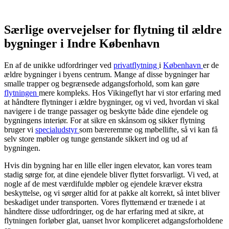
Særlige overvejelser for flytning til ældre
bygninger i Indre København
En af de unikke udfordringer ved
privatflytning
i
København
er de
ældre bygninger i byens centrum. Mange af disse bygninger har
smalle trapper og begrænsede adgangsforhold, som kan gøre
flytningen
mere kompleks. Hos Vikingeflyt har vi stor erfaring med
at håndtere flytninger i ældre bygninger, og vi ved, hvordan vi skal
navigere i de trange passager og beskytte både dine ejendele og
bygningens interiør. For at sikre en skånsom og sikker flytning
bruger vi
specialudstyr
som bæreremme og møbellifte, så vi kan få
selv store møbler og tunge genstande sikkert ind og ud af
bygningen.
Hvis din bygning har en lille eller ingen elevator, kan vores team
stadig sørge for, at dine ejendele bliver flyttet forsvarligt. Vi ved, at
nogle af de mest værdifulde møbler og ejendele kræver ekstra
beskyttelse, og vi sørger altid for at pakke alt korrekt, så intet bliver
beskadiget under transporten. Vores flyttemænd er trænede i at
håndtere disse udfordringer, og de har erfaring med at sikre, at
flytningen forløber glat, uanset hvor kompliceret adgangsforholdene