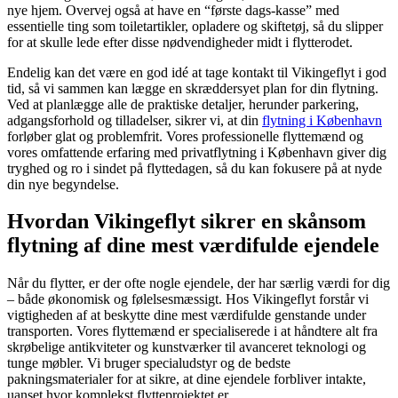
nye hjem. Overvej også at have en “første dags-kasse” med
essentielle ting som toiletartikler, opladere og skiftetøj, så du slipper
for at skulle lede efter disse nødvendigheder midt i flytterodet.
Endelig kan det være en god idé at tage kontakt til Vikingeflyt i god
tid, så vi sammen kan lægge en skræddersyet plan for din flytning.
Ved at planlægge alle de praktiske detaljer, herunder parkering,
adgangsforhold og tilladelser, sikrer vi, at din
flytning i København
forløber glat og problemfrit. Vores professionelle flyttemænd og
vores omfattende erfaring med privatflytning i København giver dig
tryghed og ro i sindet på flyttedagen, så du kan fokusere på at nyde
din nye begyndelse.
Hvordan Vikingeflyt sikrer en skånsom
flytning af dine mest værdifulde ejendele
Når du flytter, er der ofte nogle ejendele, der har særlig værdi for dig
– både økonomisk og følelsesmæssigt. Hos Vikingeflyt forstår vi
vigtigheden af at beskytte dine mest værdifulde genstande under
transporten. Vores flyttemænd er specialiserede i at håndtere alt fra
skrøbelige antikviteter og kunstværker til avanceret teknologi og
tunge møbler. Vi bruger specialudstyr og de bedste
pakningsmaterialer for at sikre, at dine ejendele forbliver intakte,
uanset hvor komplekst flytteprojektet er.