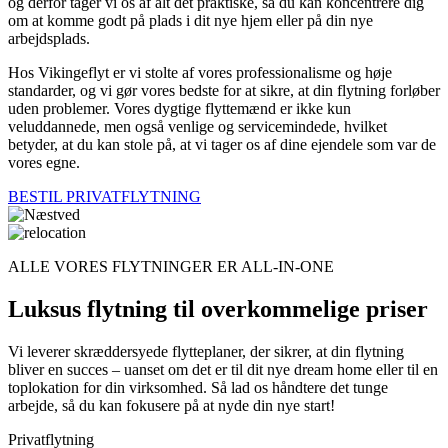
og derfor tager vi os af alt det praktiske, så du kan koncentrere dig
om at komme godt på plads i dit nye hjem eller på din nye
arbejdsplads.
Hos Vikingeflyt er vi stolte af vores professionalisme og høje
standarder, og vi gør vores bedste for at sikre, at din flytning forløber
uden problemer. Vores dygtige flyttemænd er ikke kun
veluddannede, men også venlige og servicemindede, hvilket
betyder, at du kan stole på, at vi tager os af dine ejendele som var de
vores egne.
BESTIL PRIVATFLYTNING
ALLE VORES FLYTNINGER ER ALL-IN-ONE
Luksus flytning til overkommelige priser
Vi leverer skræddersyede flytteplaner, der sikrer, at din flytning
bliver en succes – uanset om det er til dit nye dream home eller til en
toplokation for din virksomhed. Så lad os håndtere det tunge
arbejde, så du kan fokusere på at nyde din nye start!
Privatflytning