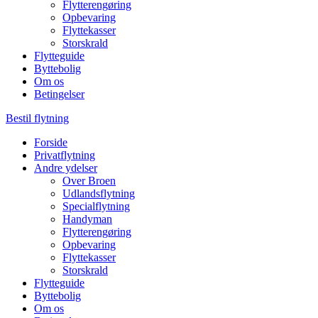
Flytterengøring
Opbevaring
Flyttekasser
Storskrald
Flytteguide
Byttebolig
Om os
Betingelser
Bestil flytning
Forside
Privatflytning
Andre ydelser
Over Broen
Udlandsflytning
Specialflytning
Handyman
Flytterengøring
Opbevaring
Flyttekasser
Storskrald
Flytteguide
Byttebolig
Om os