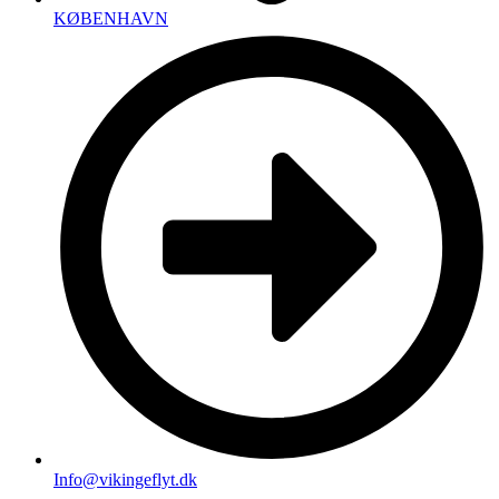
KØBENHAVN
Info@vikingeflyt.dk