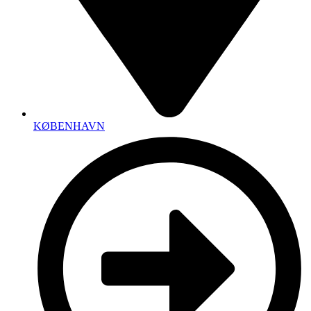
KØBENHAVN