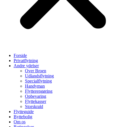
Forside
Privatflytning
Andre ydelser
Over Broen
Udlandsflytning
Specialflytning
Handyman
Flytterengøring
Opbevaring
Flyttekasser
Storskrald
Flytteguide
Byttebolig
Om os
Betingelser