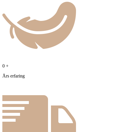
0
+
Års erfaring