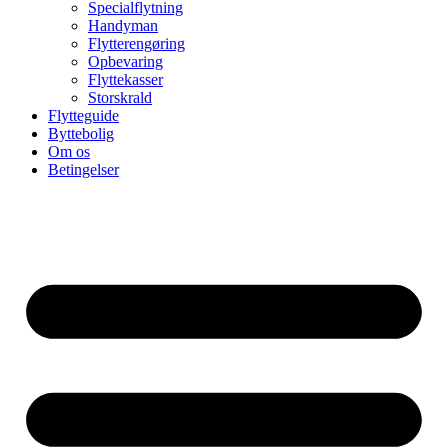
Specialflytning
Handyman
Flytterengøring
Opbevaring
Flyttekasser
Storskrald
Flytteguide
Byttebolig
Om os
Betingelser