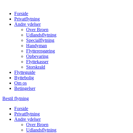
Forside
Privatflytning
Andre ydelser
Over Broen
Udlandsflytning
Specialflytning
Handyman
Flytterengøring
Opbevaring
Flyttekasser
Storskrald
Flytteguide
Byttebolig
Om os
Betingelser
Bestil flytning
Forside
Privatflytning
Andre ydelser
Over Broen
Udlandsflytning