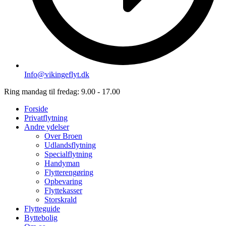
Info@vikingeflyt.dk
Ring mandag til fredag: 9.00 - 17.00
Forside
Privatflytning
Andre ydelser
Over Broen
Udlandsflytning
Specialflytning
Handyman
Flytterengøring
Opbevaring
Flyttekasser
Storskrald
Flytteguide
Byttebolig