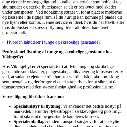
dine ejendele omhyggeligt ind i kvalitetsmaterialer som bobleplast,
skumpuder og stærke flyttekasser, så alt er beskyttet mod skader
under transporten. Ved udpakning sørger vi for at placere møblerne
og kasserne i de rigtige rum, så du hurtigt kan komme på plads i dit
nye hjem eller kontor. Denne service er ideel, hvis du har travlt, eller
hvis du ønsker en stressfri flytning, hvor alt bliver håndteret
professionelt.
4. Hvordan håndterer I tunge og skrøbelige genstande?
Professionel flytning af tunge og skrøbelige genstande hos
Vikingeflyt
Hos Vikingeflyt er vi specialister i at flytte tunge og skrøbelige
genstande som klaverer, pengeskabe, antikviteter og kunstværker. Vi
ved, at sådanne ejendele ofte har stor værdi – både økonomisk og
sentimentalt – og derfor gør vi en ekstra indsats for at sikre, at de
transporteres med den største forsigtighed og professionalisme.
Vores tilgang til sikker transport
Specialudstyr til flytning:
Vi anvender det bedste udstyr på
markedet, herunder flyttestropper, sækkevogne og polstring,
for at sikre, at dine genstande håndteres korrekt.
Specialemballage:
Inden transport sørger vi for at beskytte
dine ejendele med skræddersyet emballage, der minimerer