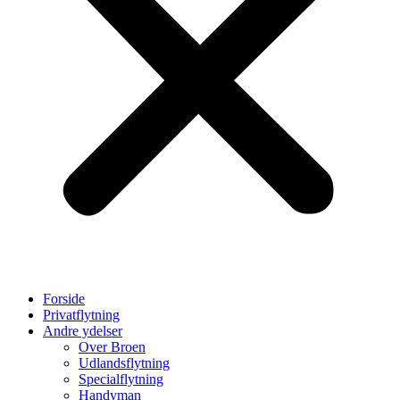
Forside
Privatflytning
Andre ydelser
Over Broen
Udlandsflytning
Specialflytning
Handyman