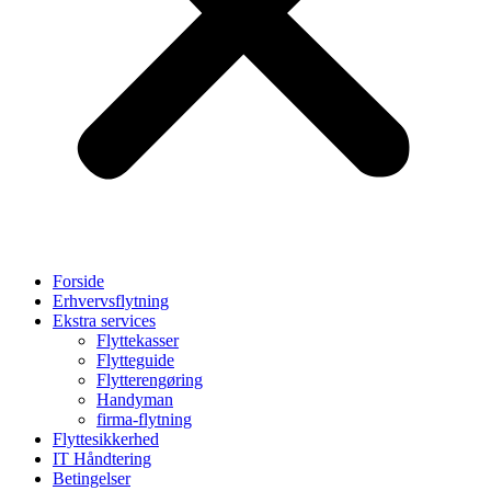
Forside
Erhvervsflytning
Ekstra services
Flyttekasser
Flytteguide
Flytterengøring
Handyman
firma-flytning
Flyttesikkerhed
IT Håndtering
Betingelser