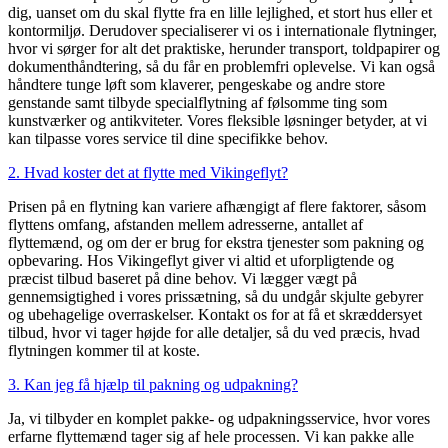
dig, uanset om du skal flytte fra en lille lejlighed, et stort hus eller et
kontormiljø. Derudover specialiserer vi os i internationale flytninger,
hvor vi sørger for alt det praktiske, herunder transport, toldpapirer og
dokumenthåndtering, så du får en problemfri oplevelse. Vi kan også
håndtere tunge løft som klaverer, pengeskabe og andre store
genstande samt tilbyde specialflytning af følsomme ting som
kunstværker og antikviteter. Vores fleksible løsninger betyder, at vi
kan tilpasse vores service til dine specifikke behov.
2. Hvad koster det at flytte med Vikingeflyt?
Prisen på en flytning kan variere afhængigt af flere faktorer, såsom
flyttens omfang, afstanden mellem adresserne, antallet af
flyttemænd, og om der er brug for ekstra tjenester som pakning og
opbevaring. Hos Vikingeflyt giver vi altid et uforpligtende og
præcist tilbud baseret på dine behov. Vi lægger vægt på
gennemsigtighed i vores prissætning, så du undgår skjulte gebyrer
og ubehagelige overraskelser. Kontakt os for at få et skræddersyet
tilbud, hvor vi tager højde for alle detaljer, så du ved præcis, hvad
flytningen kommer til at koste.
3. Kan jeg få hjælp til pakning og udpakning?
Ja, vi tilbyder en komplet pakke- og udpakningsservice, hvor vores
erfarne flyttemænd tager sig af hele processen. Vi kan pakke alle