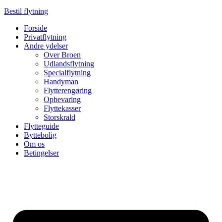
Bestil flytning
Forside
Privatflytning
Andre ydelser
Over Broen
Udlandsflytning
Specialflytning
Handyman
Flytterengøring
Opbevaring
Flyttekasser
Storskrald
Flytteguide
Byttebolig
Om os
Betingelser