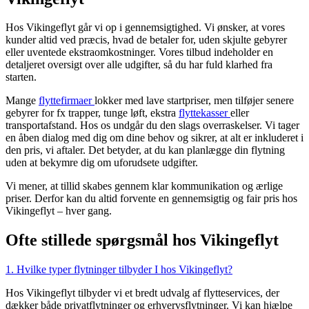
Hos Vikingeflyt går vi op i gennemsigtighed. Vi ønsker, at vores
kunder altid ved præcis, hvad de betaler for, uden skjulte gebyrer
eller uventede ekstraomkostninger. Vores tilbud indeholder en
detaljeret oversigt over alle udgifter, så du har fuld klarhed fra
starten.
Mange
flyttefirmaer
lokker med lave startpriser, men tilføjer senere
gebyrer for fx trapper, tunge løft, ekstra
flyttekasser
eller
transportafstand. Hos os undgår du den slags overraskelser. Vi tager
en åben dialog med dig om dine behov og sikrer, at alt er inkluderet i
den pris, vi aftaler. Det betyder, at du kan planlægge din flytning
uden at bekymre dig om uforudsete udgifter.
Vi mener, at tillid skabes gennem klar kommunikation og ærlige
priser. Derfor kan du altid forvente en gennemsigtig og fair pris hos
Vikingeflyt – hver gang.
Ofte stillede spørgsmål hos Vikingeflyt
1. Hvilke typer flytninger tilbyder I hos Vikingeflyt?
Hos Vikingeflyt tilbyder vi et bredt udvalg af flytteservices, der
dækker både privatflytninger og erhvervsflytninger. Vi kan hjælpe