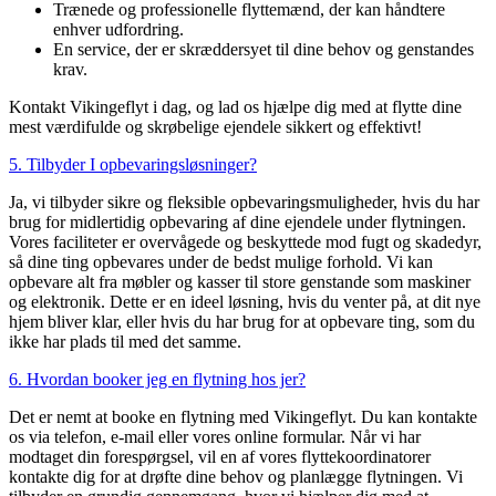
Trænede og professionelle flyttemænd, der kan håndtere
enhver udfordring.
En service, der er skræddersyet til dine behov og genstandes
krav.
Kontakt Vikingeflyt i dag, og lad os hjælpe dig med at flytte dine
mest værdifulde og skrøbelige ejendele sikkert og effektivt!
5. Tilbyder I opbevaringsløsninger?
Ja, vi tilbyder sikre og fleksible opbevaringsmuligheder, hvis du har
brug for midlertidig opbevaring af dine ejendele under flytningen.
Vores faciliteter er overvågede og beskyttede mod fugt og skadedyr,
så dine ting opbevares under de bedst mulige forhold. Vi kan
opbevare alt fra møbler og kasser til store genstande som maskiner
og elektronik. Dette er en ideel løsning, hvis du venter på, at dit nye
hjem bliver klar, eller hvis du har brug for at opbevare ting, som du
ikke har plads til med det samme.
6. Hvordan booker jeg en flytning hos jer?
Det er nemt at booke en flytning med Vikingeflyt. Du kan kontakte
os via telefon, e-mail eller vores online formular. Når vi har
modtaget din forespørgsel, vil en af vores flyttekoordinatorer
kontakte dig for at drøfte dine behov og planlægge flytningen. Vi