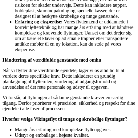
risikoen for skader undervejs. Dette kan inkludere tæpper,
bobleplast, skumindpakning og specielle kasser, der er
designet til at beskytte skrøbelige og tunge genstande.
Erfaring og ekspertise:
Vores flyttemænd er uddannede i
korrekt løfteteknik og har mange års erfaring med at håndtere
komplekse og krævende flytninger. Uanset om det drejer sig
om at bære et klaver op ad smalle trapper eller transportere
antikke møbler til en ny lokation, kan du stole på vores
ekspertise.
Håndtering af værdifulde genstande med omhu
Når vi flytter dine værdifulde ejendele, tager vi os altid tid til at
vurdere deres specifikke krav. Dette inkluderer en grundig
planlægning af flytteruten, vurdering af adgangsforhold og
anvendelse af det rette personale og udstyr til opgaven.
Vi forstår, at flytningen af sådanne genstande kræver en særlig
tilgang. Derfor prioriterer vi præcision, sikkerhed og respekt for dine
ejendele i alle faser af processen.
Hvorfor vælge Vikingeflyt til tunge og skrøbelige flytninger?
Mange års erfaring med komplekse flytteopgaver.
Udstyr og emballage i højeste kvalitet.