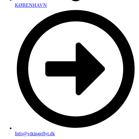
KØBENHAVN
Info@vikingeflyt.dk