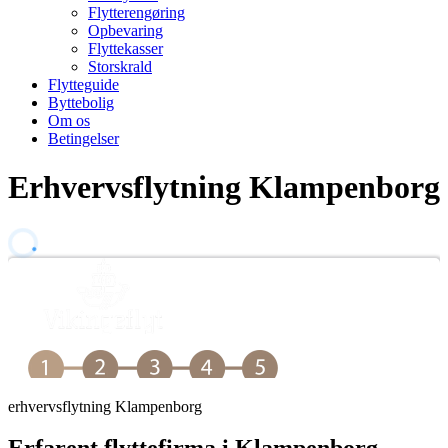
Flytterengøring
Opbevaring
Flyttekasser
Storskrald
Flytteguide
Byttebolig
Om os
Betingelser
Erhvervsflytning Klampenborg
erhvervsflytning Klampenborg