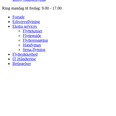
Ring mandag til fredag: 9.00 - 17.00
Forside
Erhvervsflytning
Ekstra services
Flyttekasser
Flytteguide
Flytterengøring
Handyman
firma-flytning
Flyttesikkerhed
IT Håndtering
Betingelser