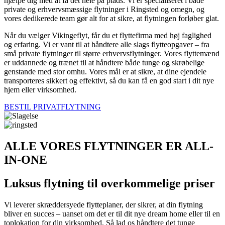
hjælpe dig med at få det hele på plads. Vi er specialiseret i både
private og erhvervsmæssige flytninger i Ringsted og omegn, og
vores dedikerede team gør alt for at sikre, at flytningen forløber glat.
Når du vælger Vikingeflyt, får du et flyttefirma med høj faglighed
og erfaring. Vi er vant til at håndtere alle slags flytteopgaver – fra
små private flytninger til større erhvervsflytninger. Vores flyttemænd
er uddannede og trænet til at håndtere både tunge og skrøbelige
genstande med stor omhu. Vores mål er at sikre, at dine ejendele
transporteres sikkert og effektivt, så du kan få en god start i dit nye
hjem eller virksomhed.
BESTIL PRIVATFLYTNING
ALLE VORES FLYTNINGER ER ALL-
IN-ONE
Luksus flytning til overkommelige priser
Vi leverer skræddersyede flytteplaner, der sikrer, at din flytning
bliver en succes – uanset om det er til dit nye dream home eller til en
toplokation for din virksomhed. Så lad os håndtere det tunge