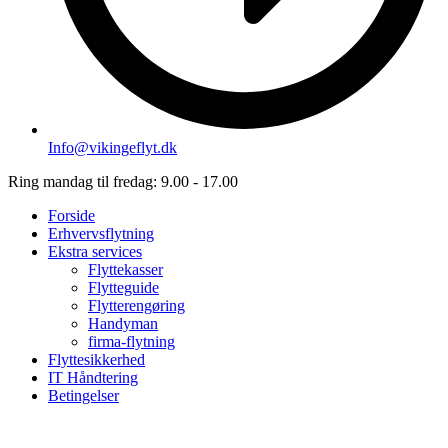
Info@vikingeflyt.dk
Ring mandag til fredag: 9.00 - 17.00
Forside
Erhvervsflytning
Ekstra services
Flyttekasser
Flytteguide
Flytterengøring
Handyman
firma-flytning
Flyttesikkerhed
IT Håndtering
Betingelser