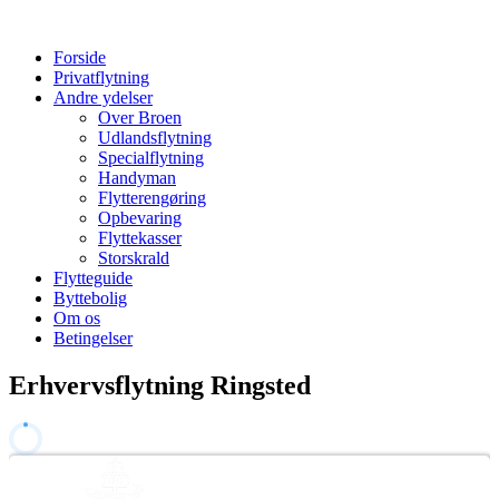
Forside
Privatflytning
Andre ydelser
Over Broen
Udlandsflytning
Specialflytning
Handyman
Flytterengøring
Opbevaring
Flyttekasser
Storskrald
Flytteguide
Byttebolig
Om os
Betingelser
Erhvervsflytning Ringsted