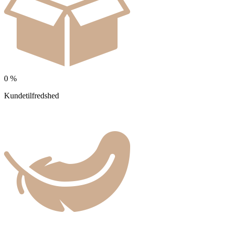
0
%
Kundetilfredshed