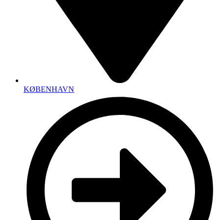
KØBENHAVN