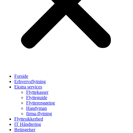
Forside
Erhvervsflytning
Ekstra services
Flyttekasser
Flytteguide
Flytterengøring
Handyman
firma-flytning
Flyttesikkerhed
IT Håndtering
Betingelser