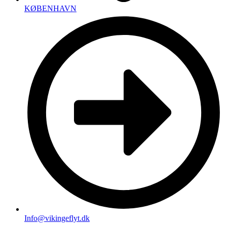
KØBENHAVN
Info@vikingeflyt.dk