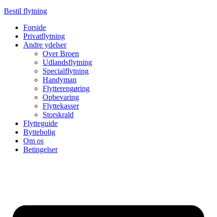
Bestil flytning
Forside
Privatflytning
Andre ydelser
Over Broen
Udlandsflytning
Specialflytning
Handyman
Flytterengøring
Opbevaring
Flyttekasser
Storskrald
Flytteguide
Byttebolig
Om os
Betingelser