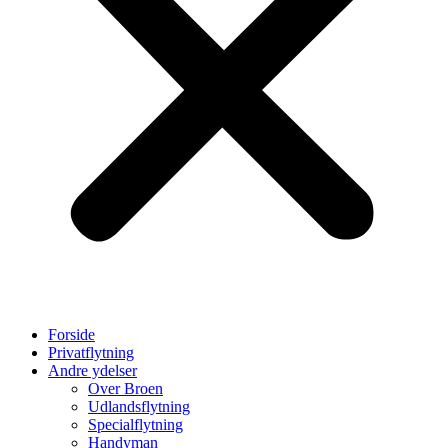
Forside
Privatflytning
Andre ydelser
Over Broen
Udlandsflytning
Specialflytning
Handyman