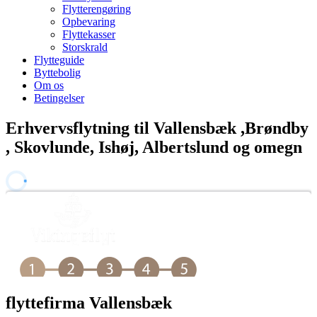
Flytterengøring
Opbevaring
Flyttekasser
Storskrald
Flytteguide
Byttebolig
Om os
Betingelser
Erhvervsflytning til Vallensbæk ,Brøndby
, Skovlunde, Ishøj, Albertslund og omegn
flyttefirma Vallensbæk