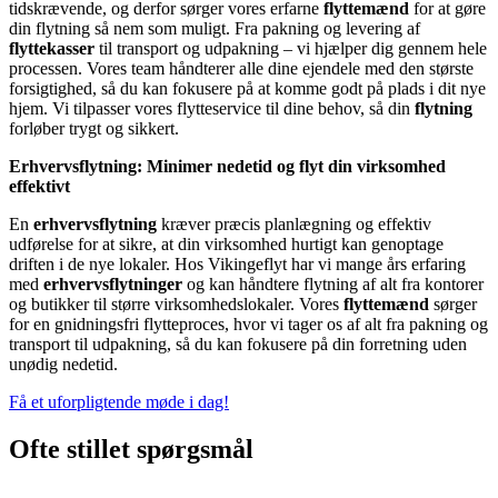
tidskrævende, og derfor sørger vores erfarne
flyttemænd
for at gøre
din flytning så nem som muligt. Fra pakning og levering af
flyttekasser
til transport og udpakning – vi hjælper dig gennem hele
processen. Vores team håndterer alle dine ejendele med den største
forsigtighed, så du kan fokusere på at komme godt på plads i dit nye
hjem. Vi tilpasser vores flytteservice til dine behov, så din
flytning
forløber trygt og sikkert.
Erhvervsflytning: Minimer nedetid og flyt din virksomhed
effektivt
En
erhvervsflytning
kræver præcis planlægning og effektiv
udførelse for at sikre, at din virksomhed hurtigt kan genoptage
driften i de nye lokaler. Hos Vikingeflyt har vi mange års erfaring
med
erhvervsflytninger
og kan håndtere flytning af alt fra kontorer
og butikker til større virksomhedslokaler. Vores
flyttemænd
sørger
for en gnidningsfri flytteproces, hvor vi tager os af alt fra pakning og
transport til udpakning, så du kan fokusere på din forretning uden
unødig nedetid.
Få et uforpligtende møde i dag!
Ofte stillet spørgsmål