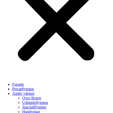
Forside
Privatflytning
Andre ydelser
Over Broen
Udlandsflytning
Specialflytning
Handyman