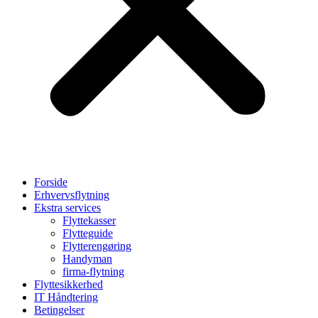
Forside
Erhvervsflytning
Ekstra services
Flyttekasser
Flytteguide
Flytterengøring
Handyman
firma-flytning
Flyttesikkerhed
IT Håndtering
Betingelser