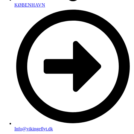
KØBENHAVN
Info@vikingeflyt.dk