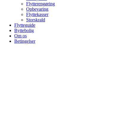
Flytterengøring
Opbevaring
Flyttekasser
Storskrald
Flytteguide
Byttebolig
Om os
Betingelser