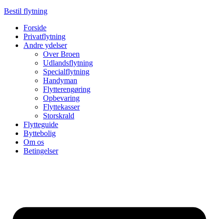
Bestil flytning
Forside
Privatflytning
Andre ydelser
Over Broen
Udlandsflytning
Specialflytning
Handyman
Flytterengøring
Opbevaring
Flyttekasser
Storskrald
Flytteguide
Byttebolig
Om os
Betingelser