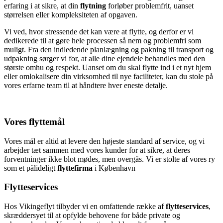
erfaring i at sikre, at din
flytning
forløber problemfrit, uanset
størrelsen eller kompleksiteten af opgaven.
Vi ved, hvor stressende det kan være at flytte, og derfor er vi
dedikerede til at gøre hele processen så nem og problemfri som
muligt. Fra den indledende planlægning og pakning til transport og
udpakning sørger vi for, at alle dine ejendele behandles med den
største omhu og respekt. Uanset om du skal flytte ind i et nyt hjem
eller omlokalisere din virksomhed til nye faciliteter, kan du stole på
vores erfarne team til at håndtere hver eneste detalje.
Vores flyttemål
Vores mål er altid at levere den højeste standard af service, og vi
arbejder tæt sammen med vores kunder for at sikre, at deres
forventninger ikke blot mødes, men overgås. Vi er stolte af vores ry
som et pålideligt
flyttefirma
i København
Flytteservices
Hos Vikingeflyt tilbyder vi en omfattende række af
flytteservices
,
skræddersyet til at opfylde behovene for både private og