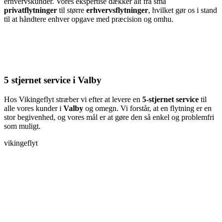
erhvervskunder. Vores ekspertise dækker alt fra små
privatflytninger
til større
erhvervsflytninger
, hvilket gør os i stand
til at håndtere enhver opgave med præcision og omhu.
5 stjernet service i Valby
Hos Vikingeflyt stræber vi efter at levere en
5-stjernet service
til
alle vores kunder i
Valby
og omegn. Vi forstår, at en flytning er en
stor begivenhed, og vores mål er at gøre den så enkel og problemfri
som muligt.
vikingeflyt